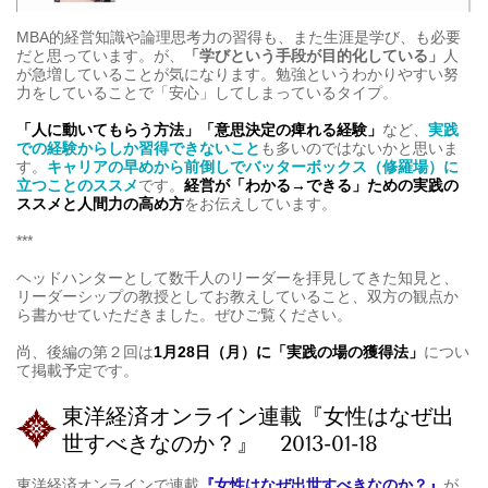
MBA的経営知識や論理思考力の習得も、また生涯是学び、も必要
だと思っています。が、
「学びという手段が目的化している」
人
が急増していることが気になります。勉強というわかりやすい努
力をしていることで「安心」してしまっているタイプ。
「人に動いてもらう方法」「意思決定の痺れる経験」
など、
実践
での経験からしか習得できないこと
も多いのではないかと思いま
す。
キャリアの早めから前倒しでバッターボックス（修羅場）に
立つことのススメ
です。
経営が「わかる→できる」ための実践の
ススメと人間力の高め方
をお伝えしています。
***
ヘッドハンターとして数千人のリーダーを拝見してきた知見と、
リーダーシップの教授としてお教えしていること、双方の観点か
ら書かせていただきました。ぜひご覧ください。
尚、後編の第２回は
1月28日（月）に「実践の場の獲得法」
につい
て掲載予定です。
東洋経済オンライン連載『女性はなぜ出
世すべきなのか？』 2013-01-18
東洋経済オンラインで連載
『女性はなぜ出世すべきなのか？』
が