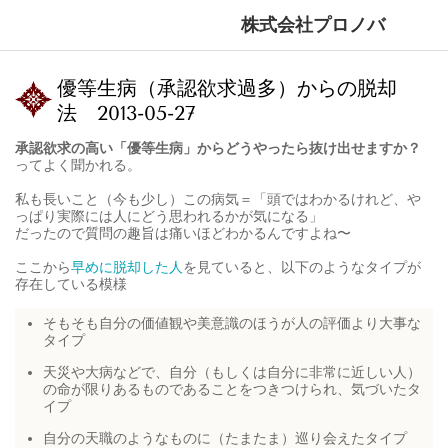
株式会社プロノバ
優等生病（承認欲求過多）からの脱却
法 2013-05-27
承認欲求の高い「優等生病」からどうやったら抜け出せますか？
ってよく聞かれる。
私も長いこと（今も少し）この病気＝「頭ではわかるけれど、や
っぱり実際には人にどう思われるかが気になる」
だったので質問の趣旨は痛いほどわかるんですよね〜
ここから
早めに脱却した人
を見ていると、
以下のようなタイプが
存在
している模様
そもそも自分の価値観や美意識のほうが人の評価より大事な
タイプ
天災や大病などで、自分（もしくは自分に非常に近しい人）
の命が限りあるものであることをつきつけられ、気づいたタ
イプ
自分の天職のようなものに（たまたま）巡り会えたタイプ