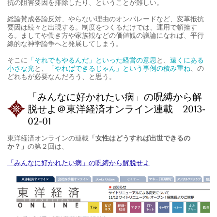
抗の阻害要因を排除したり、ということが難しい。
総論賛成各論反対、やらない理由のオンパレードなど、変革抵抗
要因は続々と出現する。制度をつくるだけでは、運用で頓挫す
る。ましてや働き方や家族観などの価値観の議論になれば、平行
線的な神学論争へと発展してしまう。
そこに
「それでもやるんだ」といった経営の意思
と、
遠くにある
小さな光
と、
「やればできるじゃん」という事例の積み重ね
、の
どれもが必要なんだろう、と思う。
「みんなに好かれたい病」の呪縛から解
脱せよ＠東洋経済オンライン連載 2013-
02-01
東洋経済オンラインの連載
「女性はどうすれば出世できるの
か？」
の第２回は、
「みんなに好かれたい病」の呪縛から解脱せよ