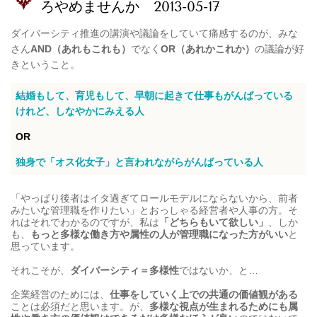
ろやめませんか 2013-05-17
ダイバーシティ推進の講演や議論をしていて痛感するのが、みな
さん
AND（あれもこれも）
でなく
OR（あれかこれか）
の議論が好
きということ。
結婚もして、育児もして、早朝に起きて仕事もがんばっている
けれど、しなやかにみえる人
OR
独身で「オス化女子」と言われながらがんばっている人
「やっぱり後者はイタ過ぎてロールモデルにならないから、前者
みたいな管理職を作りたい」とおっしゃる経営者や人事の方。そ
れはそれでわかるのですが、私は
「どちらもいて欲しい」
、しか
も、
もっと多様な働き方や属性の人が管理職になった方がいい
と
思っています。
それこそが、
ダイバーシティ＝多様性
ではないか、と…
企業経営のためには、
仕事をしていく上での共通の価値観がある
ことは必須だと思います。が、
多様な視点が生まれるためにも属