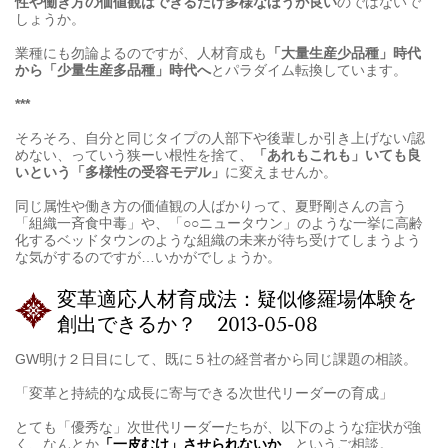
性や働き方の価値観はできるだけ多様なほうが良い
のではないで
しょうか。
業種にも勿論よるのですが、人材育成も
「大量生産少品種」時代
から「少量生産多品種」時代へ
とパラダイム転換しています。
***
そろそろ、自分と同じタイプの人部下や後輩しか引き上げない/認
めない、っていう狭ーい根性を捨て、
「あれもこれも」いても良
いという「多様性の受容モデル」
に変えませんか。
同じ属性や働き方の価値観の人ばかりって、夏野剛さんの言う
「組織一斉食中毒」や、「○○ニュータウン」のような一挙に高齢
化するベッドタウンのような組織の未来が待ち受けてしまうよう
な気がするのですが…いかがでしょうか。
変革適応人材育成法：疑似修羅場体験を
創出できるか？ 2013-05-08
GW明け２日目にして、既に５社の経営者から同じ課題の相談。
「変革と持続的な成長に寄与できる次世代リーダーの育成」
とても「優秀な」次世代リーダーたちが、以下のような症状が強
く、なんとか
「一皮むけ」させられないか
、というご相談。