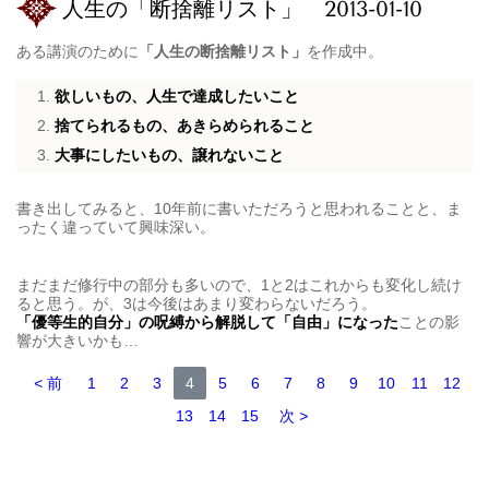
人生の「断捨離リスト」 2013-01-10
ある講演のために
「人生の断捨離リスト」
を作成中。
欲しいもの、人生で達成したいこと
捨てられるもの、あきらめられること
大事にしたいもの、譲れないこと
書き出してみると、10年前に書いただろうと思われることと、ま
ったく違っていて興味深い。
まだまだ修行中の部分も多いので、1と2はこれからも変化し続け
ると思う。が、3は今後はあまり変わらないだろう。
「優等生的自分」の呪縛から解脱して「自由」になった
ことの影
響が大きいかも…
前
1
2
3
4
5
6
7
8
9
10
11
12
13
14
15
次