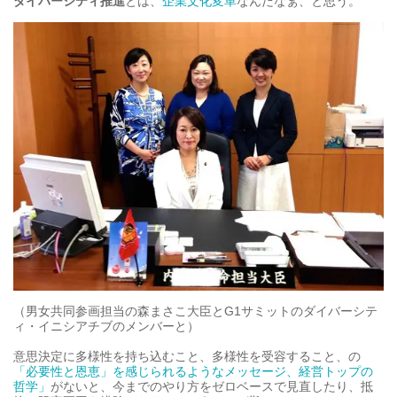
ダイバーシティ推進
とは、
企業文化変革
なんだなぁ、と思う。
（男女共同参画担当の森まさこ大臣とG1サミットのダイバーシテ
ィ・イニシアチブのメンバーと）
意思決定に多様性を持ち込むこと、多様性を受容すること、の
「必要性と恩恵」を感じられるようなメッセージ、経営トップの
哲学」
がないと、今までのやり方をゼロベースで見直したり、抵