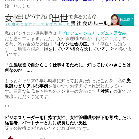
始まりました！
私はビジネスの優先順位は
「プロフェッショナリズム＞男女差」
だと思っています。ただ、女性管理職の量が圧倒的に不足してい
る為、私も含めた女性は
「オヤジ社会の掟」
を「存在すら知ら
ず」に地雷を踏み、
損をしている/機会を逸していること
が多いよ
うです。
「
生涯現役で自分らしく仕事するために、知っておくべきことは
何なのか」…。
もっとキャリアの早い時期に知っておきたかったことを、私の
失
敗談などリアルな事例
を使いつつお伝えできればと思っていま
す。豊富な知見をお持ちのメンターの方々にも
「対談」
の形でご
登壇いただく予定です。
***
ビジネスリーダーを目指す女性、女性管理職や部下を育成したい
経営者、パートナーと共に成長したい男性
、
等々の皆様にお読みいただければ幸いです。