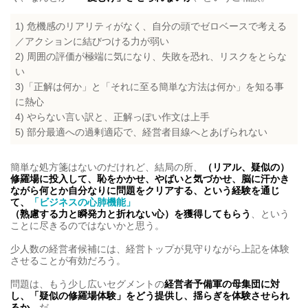
1) 危機感のリアリティがなく、自分の頭でゼロベースで考える
／アクションに結びつける力が弱い
2) 周囲の評価が極端に気になり、失敗を恐れ、リスクをとらな
い
3)「正解は何か」と「それに至る簡単な方法は何か」を知る事
に熱心
4) やらない言い訳と、正解っぽい作文は上手
5) 部分最適への過剰適応で、経営者目線へとあげられない
簡単な処方箋はないのだけれど、結局の所、
（リアル、疑似の）
修羅場に投入して、恥をかかせ、やばいと気づかせ、脳に汗かき
ながら何とか自分なりに問題をクリアする
、という経験を通じ
て、
「ビジネスの心肺機能」
（熟慮する力と瞬発力と折れない心）を獲得してもらう
、という
ことに尽きるのではないかと思う。
少人数の経営者候補には、経営トップが見守りながら上記を体験
させることが有効だろう。
問題は、もう少し広いセグメントの
経営者予備軍の母集団に対
し、「疑似の修羅場体験」をどう提供し、揺らぎを体験させられ
るか
、だ。