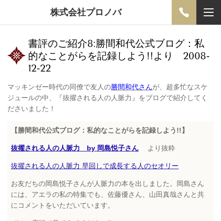
株式会社プロノバ
書評のご紹介8:勝間和代公式ブログ：私
的なことがらを記録しよう!!より 2008-
12-22
マッキンゼー時代の同僚で友人の
勝間和代さん
が、超多忙なスケ
ジュールの中、『抜擢される人の人脈力』をブログで紹介してく
ださいました！
【勝間和代公式ブログ：私的なことがらを記録しよう!!】
抜擢される人の人脈力 by 岡島悦子さん
より抜粋
抜擢される人の人脈力 早回しで成長する人のセオリー
お友だちの岡島悦子さんが人脈力の本を出しました。岡島さん
には、アエラの私の特集でも、佐藤優さん、山田真哉さんと共
にコメントをいただいています。