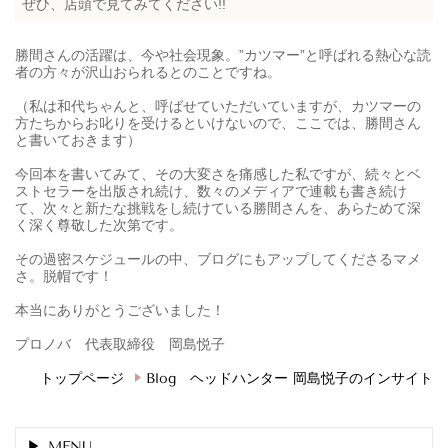
ぜひ、店頭で見てみてください!!
勝間さんの活躍は、今や社会現象。”カツマー”と呼ばれる熱心な読
者の方々が沢山おられるとのことですね。
（私は和代ちゃんと、呼ばせていただいていますが、カツマーの
方たちからお叱りを受けるといけないので、ここでは、勝間さん
と書いておきます）
今回本を書いてみて、その大変さを痛感した私ですが、続々とベ
ストセラーを出版され続け、数々のメディアで連載も書き続け
て、次々と新たな挑戦をし続けている勝間さんを、あらためて深
く深く尊敬した次第です。
その過密スケジュールの中、ブログにもアップしてくださるマメ
さ。脱帽です！
本当にありがとうございました！
プロノバ 代表取締役 岡島悦子
トップページ
Blog ヘッドハンター 岡島悦子のインサイト
MENU