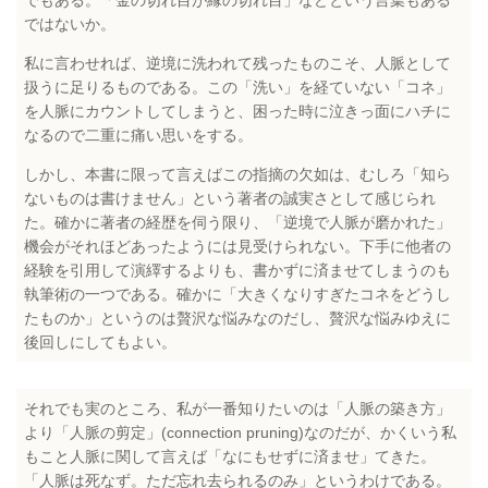
でもある。「金の切れ目が縁の切れ目」などという言葉もある
ではないか。
私に言わせれば、逆境に洗われて残ったものこそ、人脈として
扱うに足りるものである。この「洗い」を経ていない「コネ」
を人脈にカウントしてしまうと、困った時に泣きっ面にハチに
なるので二重に痛い思いをする。
しかし、本書に限って言えばこの指摘の欠如は、むしろ「知ら
ないものは書けません」という著者の誠実さとして感じられ
た。確かに著者の経歴を伺う限り、「逆境で人脈が磨かれた」
機会がそれほどあったようには見受けられない。下手に他者の
経験を引用して演繹するよりも、書かずに済ませてしまうのも
執筆術の一つである。確かに「大きくなりすぎたコネをどうし
たものか」というのは贅沢な悩みなのだし、贅沢な悩みゆえに
後回しにしてもよい。
それでも実のところ、私が一番知りたいのは「人脈の築き方」
より「人脈の剪定」(connection pruning)なのだが、かくいう私
もこと人脈に関して言えば「なにもせずに済ませ」てきた。
「人脈は死なず。ただ忘れ去られるのみ」というわけである。