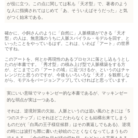
が役に立つ。この点に関しては私も「天才型」で、著者のよう
な人に指摘されてはじめて「あ、そういえばそうだった」と気
がつく始末である。
確かに、小飼さんのように「自然に」人脈構築ができる「天才
型」の人は、無意識のうちに人脈スパイラル・モデルを回す、と
いったことをやっているはず。これは、いわば「アート」の世界
ですね。
このアートを、何とか再現性のあるプロセスに落とし込もうとし
たのが本書です。「秀才型」の積み上げ型で人脈構築をする方
が、どこまでこの「アートの域」に近づけるか、というのはチャ
レンジだと思うのですが、今後もいろいろな「天才」を観察しな
がら、モデルをバージョンアップしていければと思っています。
実にいい意味でマッキンゼー的な本書であるが、マッキンゼー
的な弱点が実は一つある。
それは、逆境対策の欠如。人脈というのは追い風のときには「5
つのステップ」にそれほどこだわらなくとも結構出来てしまう
ものだが(「白馬の王子様症候群」はその裏返しでもある)、逆境
の時には波打ち際に書いた砂絵のごとくなくなってしまうもの