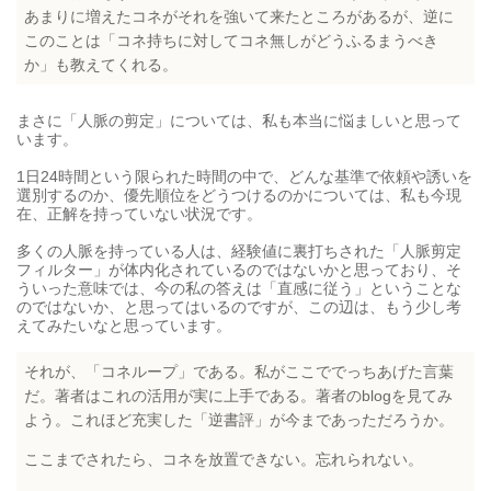
あまりに増えたコネがそれを強いて来たところがあるが、逆に
このことは「コネ持ちに対してコネ無しがどうふるまうべき
か」も教えてくれる。
まさに「人脈の剪定」については、私も本当に悩ましいと思って
います。
1日24時間という限られた時間の中で、どんな基準で依頼や誘いを
選別するのか、優先順位をどうつけるのかについては、私も今現
在、正解を持っていない状況です。
多くの人脈を持っている人は、経験値に裏打ちされた「人脈剪定
フィルター」が体内化されているのではないかと思っており、そ
ういった意味では、今の私の答えは「直感に従う」ということな
のではないか、と思ってはいるのですが、この辺は、もう少し考
えてみたいなと思っています。
それが、「コネループ」である。私がここででっちあげた言葉
だ。著者はこれの活用が実に上手である。著者のblogを見てみ
よう。これほど充実した「逆書評」が今まであっただろうか。
ここまでされたら、コネを放置できない。忘れられない。