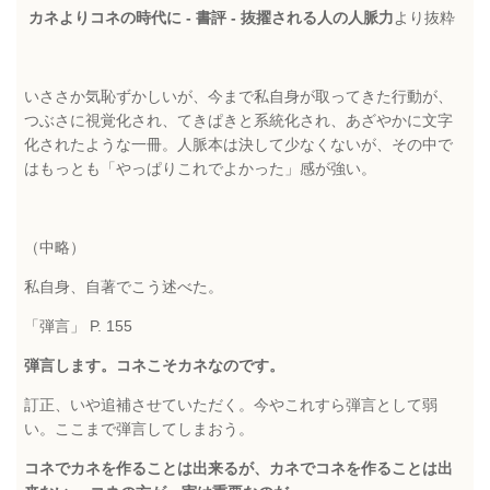
カネよりコネの時代に - 書評 - 抜擢される人の人脈力
より抜粋
いささか気恥ずかしいが、今まで私自身が取ってきた行動が、
つぶさに視覚化され、てきぱきと系統化され、あざやかに文字
化されたような一冊。人脈本は決して少なくないが、その中で
はもっとも「やっぱりこれでよかった」感が強い。
（中略）
私自身、自著でこう述べた。
「弾言」 P. 155
弾言します。コネこそカネなのです。
訂正、いや追補させていただく。今やこれすら弾言として弱
い。ここまで弾言してしまおう。
コネでカネを作ることは出来るが、カネでコネを作ることは出