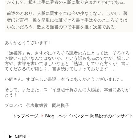
かくして、私も上手に著者の人脈に取り込まれたわけである。
前述のとおり、人脈に関する本は今や少なくない。しかし、著
者ほど言行一致を簡単に検証できる書き手は今のところそうは
いないだろう。数ある類書の中で本書を推す次第である。
ありがとうございます！
「逆書評」も、さすがにそろそろ読者の方にとっては、そろそろ
お腹いっぱいなんではないか、という話もあるのですが、親しい
方や、書評を書
いてほしいなぁと「熱望」していた方々が、書い
てくださるのが嬉しく、書き続けてしまっております…。
小飼さん、すばらしい書評、本当にありがとうございました。
そして、またまた、スゴイ渡辺千賀さんに大感謝。本当にありが
とう！
プロノバ 代表取締役 岡島悦子
トップページ
Blog ヘッドハンター 岡島悦子のインサイト
MENU