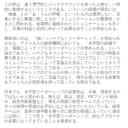
この肝は、違う専門性とバックグラウンドを持った人材が、一時
的に集積するというところである。こういった組織の場合には
「権威」とか「あ・うんの呼吸」といったものは通用しない。言
葉にすると陳腐に聞こえるが「コミュニケーションの重要性」が
まさに問われる。短期間に凝縮されたコミュニケーションを尽く
し、共通の利益と目的に向かって結果を出すことが求められる。
興味深いのは、「強い（ハードな）リーダーシップ」が求められ
がちな、アメリカ人の政府機関においても、「水平型の組織で
は、場面によってソフトなリーダーシップが求められる」という
論点であろう。ハードなネゴシエーションによって自己の利益を
勝ち取るといったタイプのリーダーシップだけでなく、ソフトな
コミュニケーションによって妥協点を見出していくというタイプ
のリーダーシップのことである。ハードなリーダーシップとソフ
トなリーダーシップのどちらかが良いとか、どちらが自分のスタ
イルである、といった二元論ではなく、両方を使いわける必要性
をアメリカ人が現実感を持って語っている部分である。
日本でも、水平型リーダーシップの必要性は、今後、増加するの
ではないかと思われる。例えば、私は、現在、PEファンド経由
や、経営共創基盤など、再生の局面に経営チームで入っていく
方々の採用や育成のお手伝いなどをさせていただいている。経営
チームが、資本の過半数を握らずに経営の現場に入っていく場合
には特に、ここで言う「水平型リーダーシップ」的なアプローチ
が必要になってきていることを痛感する。