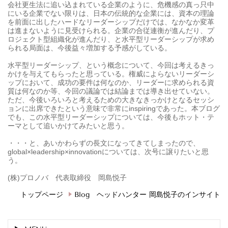
会社更生法に追い込まれている企業のように、危機感の真っ只中
にいる企業でない限りは、日本の伝統的な企業には、資本の理論
を前面に出したハードなリーダーシップだけでは、なかなか変革
は進まないように見受けられる。企業の合従連衡が進んだり、プ
ロジェクト型組織化が進んだり、と水平型リーダーシップが求め
られる局面は、今後益々増加する予感がしている。
水平型リーダーシップ、という概念について、今回は考えるきっ
かけを与えてもらったと思っている。権威によらないリーダーシ
ップにおいて、成功の要件は何なのか、リーダーに求められる資
質は何なのか等、今回の議論では結論までは導き出せていない。
ただ、今後いろいろと考えるための大きなきっかけとなるセッシ
ョンに出席できたという意味で非常にinspiringであった。本ブログ
でも、この水平型リーダーシップについては、今後もホット・テ
ーマとして追いかけてみたいと思う。
・・・と、あいかわらずの長文になってきてしまったので、
global×leadership×innovationについては、次号に譲りたいと思
う。
(株)プロノバ 代表取締役 岡島悦子
トップページ
Blog ヘッドハンター 岡島悦子のインサイト