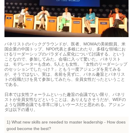
パネリストのバックグラウンドが、医者、MOMAの美術館員、米
国企業の中国トップ、NPO代表と多岐にわたり、多様な領域にお
けるリーダーシップのパラダイム変化について討議する、という
ことなので、参加してみた。会場に入って驚いた。パネリスト
は、モデレーターも含め、5人とも女性。「女性のリーダーシップ
のセッションでしたっけ？」ともう一度アジェンダを見てみる
が、そうではない。実は、名前を見ずに、パネル趣旨とパネリス
トの役職だけを見て参加してみたら、全員女性だったということ
である。
日本では女性フォーラムといった趣旨の会議でない限り、パネリ
ストが全員女性などということは、ありえなさそうだが、WEFの
ような国際会議でも非常に珍しいケースだと思われる。アジェン
ダは以下の通り。
1) What new skills are needed to master leadership - How does
good become the best?