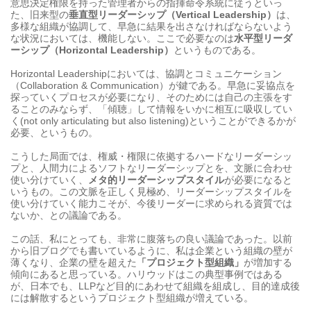
意思決定権限を持った管理者からの指揮命令系統に従うといっ
た、旧来型の
垂直型リーダーシップ（Vertical Leadership）
は、
多様な組織が協調して、早急に結果を出さなければならないよう
な状況においては、機能しない。ここで必要なのは
水平型リーダ
ーシップ（Horizontal Leadership）
というものである。
Horizontal Leadershipにおいては、協調とコミュニケーション
（Collaboration & Communication）が鍵である。早急に妥協点を
探っていくプロセスが必要になり、そのためには自己の主張をす
ることのみならず、「傾聴」して情報をいかに相互に吸収してい
く(not only articulating but also listening)ということができるかが
必要、というもの。
こうした局面では、権威・権限に依拠するハードなリーダーシッ
プと、人間力によるソフトなリーダーシップとを、文脈に合わせ
使い分けていく、
メタ的リーダーシップスタイル
が必要になると
いうもの。
この文脈を正しく見極め、リーダーシップスタイルを
使い分けていく能力こそが、今後リーダーに求められる資質では
ないか、との議論である。
この話、私にとっても、非常に腹落ちの良い議論であった。以前
から旧ブログでも書いているように、私は企業という組織の壁が
薄くなり、企業の壁を超えた
「プロジェクト型組織」
が増加する
傾向にあると思っている。ハリウッドはこの典型事例ではある
が、日本でも、LLPなど目的にあわせて組織を組成し、目的達成後
には解散するというプロジェクト型組織が増えている。