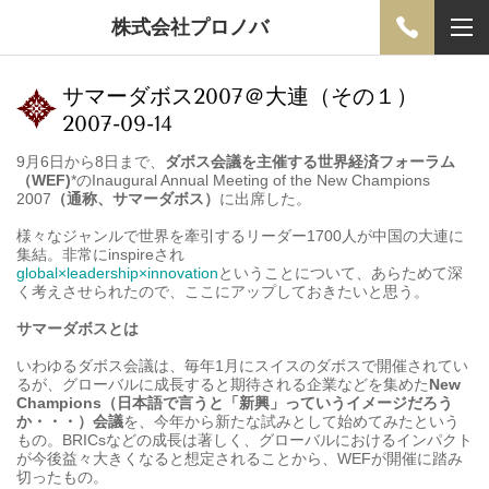
株式会社プロノバ
サマーダボス2007＠大連（その１）
2007-09-14
9月6日から8日まで、
ダボス会議を主催する世界経済フォーラム
（WEF)
*
のInaugural Annual Meeting of the New Champions
2007
（通称、サマーダボス）
に出席した。
様々なジャンルで世界を牽引するリーダー1700人が中国の大連に
集結。非常にinspireされ
global×leadership×innovation
ということについて、あらためて深
く考えさせられたので、ここにアップしておきたいと思う。
サマーダボスとは
いわゆるダボス会議は、毎年1月にスイスのダボスで開催されてい
るが、グローバルに成長すると期待される企業などを集めた
New
Champions（日本語で言うと「新興」っていうイメージだろう
か・・・）会議
を、今年から新たな試みとして始めてみたという
もの。BRICsなどの成長は著しく、グローバルにおけるインパクト
が今後益々大きくなると想定されることから、WEFが開催に踏み
切ったもの。