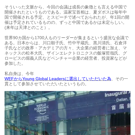
そういった文脈から、今回の会議は成長の象徴とも言える中国で
開催されたというものである。温家宝首相は、夏ダボスは毎年中
国で開催される予定、とスピーチで述べておられたが、年1回の開
催は予定されているものの、ずっと中国であるかは未定らしい。
(来年は天津とのこと）。
世界90カ国から1700人ものリーダーが集まるという盛況な会議で
ある。日本からは、川口順子氏、竹中平蔵氏、黒川清氏、石倉洋
子氏などの政界・アカデミアの方々、大企業の経営者に加え、マ
ネックスの松本大氏、ザインエレクトロニクスの飯塚哲哉氏、グ
ロービスの堀義人氏などベンチャー企業の経営者、投資家などが
参加した。
私自身は、今年
WEFからYoung Global Leadersに選出していただいた為
、その一
貫として参加させていただいたというもの。