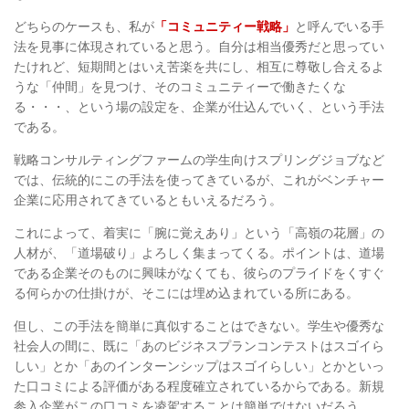
どちらのケースも、私が
「コミュニティー戦略」
と呼んでいる手
法を見事に体現されていると思う。自分は相当優秀だと思ってい
たけれど、短期間とはいえ苦楽を共にし、相互に尊敬し合えるよ
うな「仲間」を見つけ、そのコミュニティーで働きたくな
る・・・、という場の設定を、企業が仕込んでいく、という手法
である。
戦略コンサルティングファームの学生向けスプリングジョブなど
では、伝統的にこの手法を使ってきているが、これがベンチャー
企業に応用されてきているともいえるだろう。
これによって、着実に「腕に覚えあり」という「高嶺の花層」の
人材が、「道場破り」よろしく集まってくる。ポイントは、道場
である企業そのものに興味がなくても、彼らのプライドをくすぐ
る何らかの仕掛けが、そこには埋め込まれている所にある。
但し、この手法を簡単に真似することはできない。学生や優秀な
社会人の間に、既に「あのビジネスプランコンテストはスゴイら
しい」とか「あのインターンシップはスゴイらしい」とかといっ
た口コミによる評価がある程度確立されているからである。新規
参入企業がこの口コミを凌駕することは簡単ではないだろう。