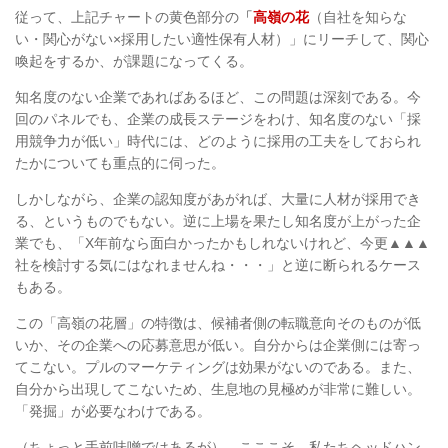
従って、上記チャートの黄色部分の
「
高嶺の花
（自社を知らな
い・関心がない×採用したい適性保有人材）」にリーチして、関心
喚起をするか、が課題になってくる。
知名度のない企業であればあるほど、この問題は深刻である。今
回のパネルでも、企業の成長ステージをわけ、知名度のない「採
用競争力が低い」時代には、どのように採用の工夫をしておられ
たかについても重点的に伺った。
しかしながら、企業の認知度があがれば、大量に人材が採用でき
る、というものでもない。逆に上場を果たし知名度が上がった企
業でも、「X年前なら面白かったかもしれないけれど、今更▲▲▲
社を検討する気にはなれませんね・・・」と逆に断られるケース
もある。
この「高嶺の花層」の特徴は、候補者側の転職意向そのものが低
いか、その企業への応募意思が低い。自分からは企業側には寄っ
てこない。プルのマーケティングは効果がないのである。また、
自分から出現してこないため、生息地の見極めが非常に難しい。
「発掘」が必要なわけである。
（ちょっと手前味噌ではあるが）、こここそ、私たちヘッドハン