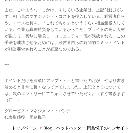
また、このような「しかけ」をしている企業は、上記2社に限ら
ず、相当量のマネジメント・コストを投入している。経営者自ら
や、エース社員を、「これでもか」というくらい相当量投入して
いる。企業も真剣勝負をしているからこそ、プライドの高い人材
が集まり、真剣に勝負し、コミュニティー感が醸成される。この
手法を成功させるためには、経営者自らの時間的コミットメント
が相当要求されることが必至なのである。
***
ポイントだけを簡単にアップ・・・と書いたのだが、やはり書き
始めると非常に長くなってきてしまった。上記２と３について
は、次のエントリーにてご紹介させていただく。（すぐ書きます
（汗））
グロービス・マネジメント・バンク
代表取締役 岡島悦子
トップページ
Blog ヘッドハンター 岡島悦子のインサイト