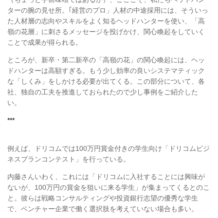
ターの腕の見せ所。｢経営のプロ」人材の中途採用には、そういっ
た人材層の志向やスキルをよく知るヘッドハンターを使い、「高
嶺の花層」に刺さるメッセージを投げかけ、関心喚起をしていく
ことで成果が得られる。
ところが、新卒・第二新卒の「高嶺の花」の関心喚起には、ヘッ
ドハンターは高額すぎる。もう少し効率の良いシステマティック
な「しくみ」をしかける必要が出てくる。この部分について、各
社、独自の工夫を推進しておられたので少し事例をご紹介した
い。
***
例えば、ドリコムでは100万円賞金付きの学生向け「ドリコムビジ
ネスプランコンテスト」を行っている。
内藤さんいわく、これには「ドリコムに入社することには興味が
ないが、100万円の賞金を狙いに来る学生」が集まってくるとのこ
と。彼らは戦略コンサルティングや投資銀行志望の優秀な学生
で、ベンチャー企業で働く選択肢を考えていない場合も多い。