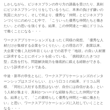
しかしながら、ビジネスプランの作り方の講義を受けたり、真剣
にビジネスプランづくりをしているうちに、本来の負けず嫌いの
気質に火がつく。そして何より、優秀な「仲間」とビジネスプラ
ンづくりにのめりこむ中で、「こういった優秀な仲間たちと働き
たい」との思いを強くする。結果、この仲間達と一緒にドリコム
で働くことになる・・・
ワークスアプリケーションズもまったく同様の発想。「優秀な人
材だけが集積する企業をつくりたい」との理念の下、創業以来、
大企業で働く入社5年目くらいまでの若手で「地頭」の良い人材層
に訴求することにポイントを絞っている。「挑戦状たたきつけ
型」広告を打ち、問題解決能力を徹底的に鍛える経験ができる、
という訴求ポイントである。
中途・新卒の学生ともに、ワークスアプリケーションズのインタ
ーンシップはスゴイらしい、という口コミの結果、ドリコム同
様、「同社に入社する意思はないが、自分には自信がある」とい
う人材が集まり、真剣かつハードな経験を共にした仲間ができ
る。結果として、「この素晴らしく優秀な仲間と一緒に働きた
い」と思い、ワークスアプリケーションズに入社していくことと
なる・・・