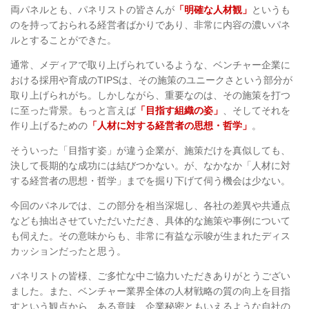
両パネルとも、パネリストの皆さんが
「明確な人材観」
というも
のを持っておられる経営者ばかりであり、非常に内容の濃いパネ
ルとすることができた。
通常、メディアで取り上げられているような、ベンチャー企業に
おける採用や育成のTIPSは、その施策のユニークさという部分が
取り上げられがち。しかしながら、重要なのは、その施策を打つ
に至った背景。もっと言えば
「目指す組織の姿」
、そしてそれを
作り上げるための
「人材に対する経営者の思想・哲学」
。
そういった「目指す姿」が違う企業が、施策だけを真似しても、
決して長期的な成功には結びつかない。が、なかなか「人材に対
する経営者の思想・哲学」までを掘り下げて伺う機会は少ない。
今回のパネルでは、この部分を相当深堀し、各社の差異や共通点
なども抽出させていただいただき、具体的な施策や事例について
も伺えた。その意味からも、非常に有益な示唆が生まれたディス
カッションだったと思う。
パネリストの皆様、ご多忙な中ご協力いただきありがとうござい
ました。また、ベンチャー業界全体の人材戦略の質の向上を目指
すという観点から、ある意味、企業秘密ともいえるような自社の