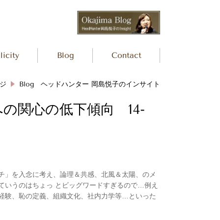
icity
Blog
Contact
ジ
Blog ヘッドハンター 岡島悦子のインサイト
の関心の低下傾向 14-
チ」を入念に考え、論理＆共感、北風＆太陽、のメ
ていうのはちょっ
とビッグワードすぎるので…例え
経験、恥の定義、組織文化、社内
力学等…といった