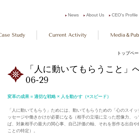
News
About Us
CEO's Profile
▶︎
▶︎
▶︎
Case Study
Current Activity
Media＆Publ
トップペー
「人に動いてもらうこと」へ
06-29
変革の成果 = 適切な戦略 × 人を動かす（×スピード）
「人に動いてもらう」ためには、動いてもらうための「心のスイッ
ッセージや働き
かけが必要になる（相手の立場に立った想像力、
っ
ば、対象相手の最大の関心事、自
己評価の軸、それを形作る出自や
ことの特定）。