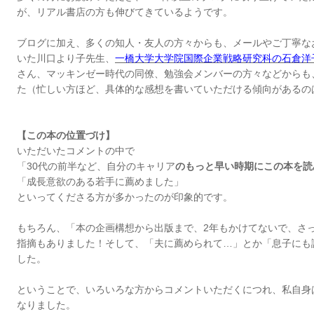
が、リアル書店の方も伸びてきているようです。
ブログに加え、多くの知人・友人の方々からも、メールやご丁寧な
いた川口より子先生、
一橋大学大学院国際企業戦略研究科の石倉洋
さん、マッキンゼー時代の同僚、勉強会メンバーの方々などからも
た（忙しい方ほど、具体的な感想を書いていただける傾向があるの
【この本の位置づけ】
いただいたコメントの中で
「30代の前半など、自分のキャリア
のもっと早い時期にこの本を読
「成長意欲のある若手に薦めました」
といってくださる方が多かったのが印象的です。
もちろん、「本の企画構想から出版まで、2年もかけてないで、さ
指摘もありました！そして、「夫に薦められて…」とか「息子にも
した。
ということで、いろいろな方からコメントいただくにつれ、私自身
なりました。