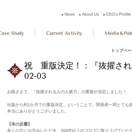
News
About Us
CEO's Profile
▶︎
▶︎
▶︎
Case Study
Current Activity
Media＆Publ
トップペー
祝 重版決定！：『抜擢される
02-03
お蔭さまで、『抜擢される人の人脈力』の重版が決定しました！
出版から約1か月での重版決定、ということで、関係者一同とても
本当にありがとうございました。
【本の反響】
多くの方にお読みいただき、200件以上のブログに取り上げていた