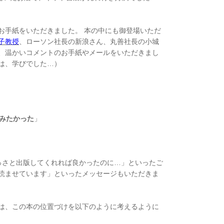
お手紙をいただきました。 本の中にも御登場いただ
子教授
、ローソン社長の新浪さん、丸善社長の小城
、温かいコメントのお手紙やメールをいただきまし
は、学びでした…）
みたかった
」
っさと出版してくれれば良かったのに…」といったご
読ませています」といったメッセージもいただきま
は、この本の位置づけを以下のように考えるように