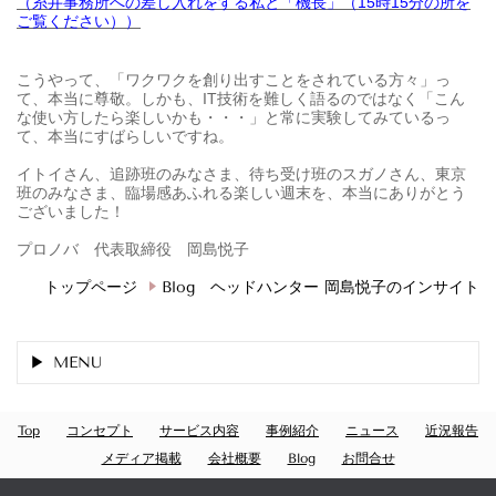
（糸井事務所への差し入れをする私と「機長」（15時15分の所を
ご覧ください））
こうやって、「ワクワクを創り出すことをされている方々」っ
て、本当に尊敬。しかも、IT技術を難しく語るのではなく「こん
な使い方したら楽しいかも・・・」と常に実験してみているっ
て、本当にすばらしいですね。
イトイさん、追跡班のみなさま、待ち受け班のスガノさん、東京
班のみなさま、臨場感あふれる楽しい週末を、本当にありがとう
ございました！
プロノバ 代表取締役 岡島悦子
トップページ
Blog ヘッドハンター 岡島悦子のインサイト
MENU
Top
コンセプト
サービス内容
事例紹介
ニュース
近況報告
メディア掲載
会社概要
Blog
お問合せ