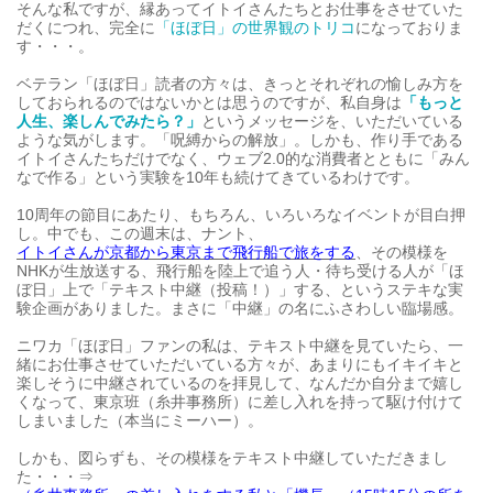
そんな私ですが、縁あってイトイさんたちとお仕事をさせていた
だくにつれ、完全に
「ほぼ日」の世界観のトリコ
になっておりま
す・・・。
ベテラン「ほぼ日」読者の方々は、きっとそれぞれの愉しみ方を
しておられるのではないかとは思うのですが、私自身は
「もっと
人生、楽しんでみたら？」
というメッセージを、いただいている
ような気がします。「呪縛からの解放」。しかも、作り手である
イトイさんたちだけでなく、ウェブ2.0的な消費者とともに「みん
なで作る」という実験を10年も続けてきているわけです。
10周年の節目にあたり、もちろん、いろいろなイベントが目白押
し。中でも、この週末は、ナント、
イトイさんが京都から東京まで飛行船で旅をする
、その模様を
NHKが生放送する、飛行船を陸上で追う人・待ち受ける人が「ほ
ぼ日」上で「テキスト中継（投稿！）」する、というステキな実
験企画がありました。まさに「中継」の名にふさわしい臨場感。
ニワカ「ほぼ日」ファンの私は、テキスト中継を見ていたら、一
緒にお仕事させていただいている方々が、あまりにもイキイキと
楽しそうに中継されているのを拝見して、なんだか自分まで嬉し
くなって、東京班（糸井事務所）に差し入れを持って駆け付けて
しまいました（本当にミーハー）。
しかも、図らずも、その模様をテキスト中継していただきまし
た・・・⇒