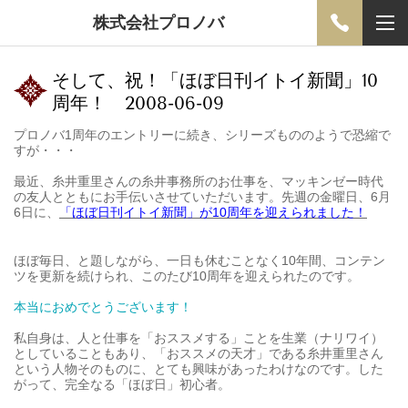
株式会社プロノバ
そして、祝！「ほぼ日刊イトイ新聞」10
周年！ 2008-06-09
プロノバ1周年のエントリーに続き、シリーズもののようで恐縮で
すが・・・
最近、糸井重里さんの糸井事務所のお仕事を、マッキンゼー時代
の友人とともにお手伝いさせていただいます。先週の金曜日、6月
6日に、
「ほぼ日刊イトイ新聞」が10周年を迎えられました！
ほぼ毎日、と題しながら、一日も休むことなく10年間、コンテン
ツを更新を続けられ、このたび10周年を迎えられたのです。
本当におめでとうございます！
私自身は、人と仕事を「おススメする」ことを生業（ナリワイ）
としていることもあり、「おススメの天才」である糸井重里さん
という人物そのものに、とても興味があったわけなのです。した
がって、完全なる「ほぼ日」初心者。