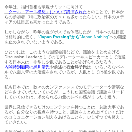
今年は、福田首相も環境サミットに向けて
「クール・アース構想」について講演された
とのことで、日本か
らの参加者（特に政治家の方々）も多かったらしい。日本のメデ
ィアの注目度も高かったようである。
しかしながら、昨年の夏ダボスでも体感したが、日本への注目度
は相対的に低く、
”Japan Passing”から
”
Japan Nothing”
への潮流
を止めきれていないようである。
ひとつには、このような国際会議などで、議論をまとめあげる
Discussion Leaderとしてのモデレーターやスピーカーとして活躍
する日本人は、非常に少数であることがあげられるだろう。
内閣特別顧問の黒川清氏
や前述の
石倉洋子氏
は、いろいろなパネ
ルで八面六臂の大活躍をされているが、人数としては極少数であ
る。
私も日本では、数々のカンファレンスでのモデレーターや講演な
どをさせていただいているが、こうした国際会議で議論をリード
していくのとは、求められる力量のレベル感がまったく違う。
世界に発信できるだけのコンテンツを持つことは、勿論大事であ
るが、自分なりの視点を持つこと、議論をまとめ上げていくだけ
のコミュニケーション能力をあげることを、少しずつでも努力し
ていきたい。