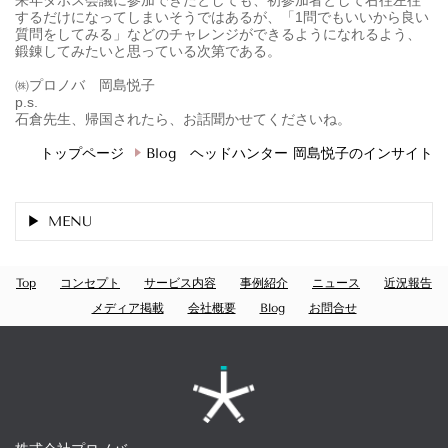
来年ダボス会議に参加できたとしても、初参加者として右往左往
するだけになってしまいそうではあるが、「1問でもいいから良い
質問をしてみる」などのチャレンジができるようになれるよう、
鍛錬してみたいと思っている次第である。
㈱プロノバ 岡島悦子
p.s.
石倉先生、帰国されたら、お話聞かせてくださいね。
トップページ
Blog ヘッドハンター 岡島悦子のインサイト
MENU
Top
コンセプト
サービス内容
事例紹介
ニュース
近況報告
メディア掲載
会社概要
Blog
お問合せ