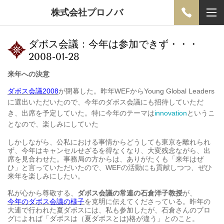
株式会社プロノバ
ダボス会議：今年は参加できず・・・
2008-01-28
来年への決意
ダボス会議2008
が閉幕した。昨年WEFからYoung Global Leaders
に選出いただいたので、今年のダボス会議にも招待していただ
き、出席を予定していた。特に今年のテーマは
innovation
というこ
となので、楽しみにしていた
しかしながら、公私における事情からどうしても東京を離れられ
ず、今年はキャンセルせざるを得なくなり、大変残念ながら、出
席を見合わせた。事務局の方からは、ありがたくも「来年はぜ
ひ」と言っていただいたので、WEFの活動にも貢献しつつ、ぜひ
来年を楽しみにしたい。
私が心から尊敬する、
ダボス会議の常連の石倉洋子教授
が、
今年のダボス会議の様子
を克明に伝えてくださっている。昨年の
大連で行われた夏ダボスには、私も参加したが、石倉さんのブロ
グによれば「ダボスは（夏ダボスとは)格が違う」とのこと。