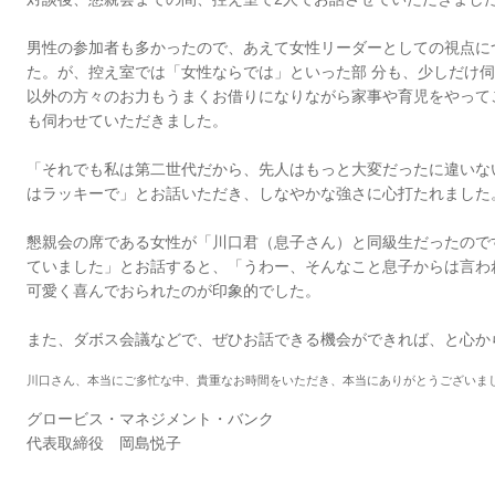
男性の参加者も多かったので、あえて女性リーダーとしての視点に
た。が、控え室では「女性ならでは」といった部 分も、少しだけ
以外の方々のお力もうまくお借りになりながら家事や育児をやって
も伺わせていただきました。
「それでも私は第二世代だから、先人はもっと大変だったに違いな
はラッキーで」とお話いただき、しなやかな強さに心打たれました
懇親会の席である女性が「川口君（息子さん）と同級生だったので
ていました」とお話すると、「うわー、そんなこと息子からは言わ
可愛く喜んでおられたのが印象的でした。
また、ダボス会議などで、ぜひお話できる機会ができれば、と心か
川口さん、本当にご多忙な中、貴重なお時間をいただき、本当にありがとうございま
グロービス・マネジメント・バンク
代表取締役 岡島悦子