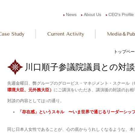
News
About Us
CEO's Profile
▶︎
▶︎
▶︎
Case Study
Current Activity
Media＆Publ
トップペー
川口順子参議院議員との対談に感激
先週金曜日、弊グループのグロービス・マネジメント・スクール（
環境大臣、元外務大臣）
にご講演をいただき、講演後の対談のお相
対談の内容としては↓の通り。
「存在感」というスキル 〜いま世界で通じるリーダーシッ
同じ日本人女性であることが、心の底からうれしくなるような、本