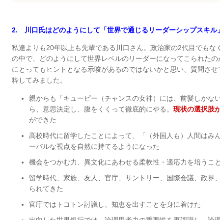
2. 川口氏はどのようにして「世界で通じるリーダーシップスキル
私達よりも20年以上も先輩である川口さん。政治家の2代目でもな
の中で、どのようにして世界レベルのリーダーになってこられたの
にとってもヒントとなる示唆があるのではないかと思い、質問させ
粋してみました。
親からも「キューピー（チャンスの女神）には、前髪しかな
ら、意思決定し、腹をくくって徹底的にやる。
現状の選択肢
ができた
高校時代に留学したことによって、「（外国人も）人間はみ
ーバルな視点を自然に持てるようになった
機会をつかむ力、異文化にあわせる柔軟性・適応力を培うこ
留学時代、家族、友人、官庁、サントリー、国際会議、政界
られてきた
官庁ではトコトン討議し、知恵を出すことを身に着けた
出向した世界銀行では、論理思考力の重要性を再認識し、論