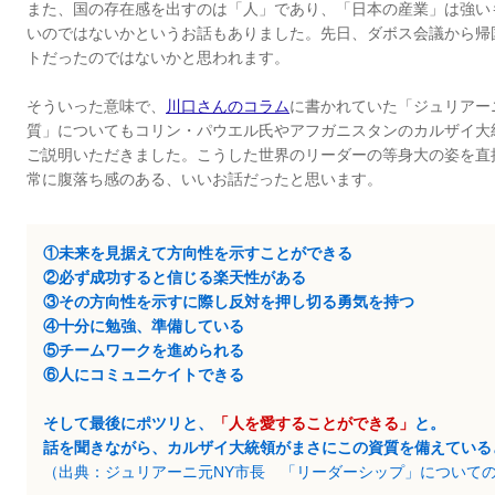
また、国の存在感を出すのは「人」であり、「日本の産業」は強い
いのではないかというお話もありました。先日、ダボス会議から帰
トだったのではないかと思われます。
そういった意味で、
川口さんのコラム
に書かれていた「ジュリアー
質」についてもコリン・パウエル氏やアフガニスタンのカルザイ大
ご説明いただきました。こうした世界のリーダーの等身大の姿を直
常に腹落ち感のある、いいお話だったと思います。
①未来を見据えて方向性を示すことができる
②必ず成功すると信じる楽天性がある
③その方向性を示すに際し反対を押し切る勇気を持つ
④十分に勉強、準備している
⑤チームワークを進められる
⑥人にコミュニケイトできる
そして最後にポツリと、
「人を愛することができる」
と。
話を聞きながら、カルザイ大統領がまさにこの資質を備えている
（出典：ジュリアーニ元NY市長 「リーダーシップ」について