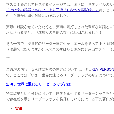
マスコミを通じて拝見するイメージでは、まさに「世界レベルのリ
「涙は女の武器じゃない より子流『しなやか激闘録』」
読ませて
か、と密かに思い対談にのぞみました。
実際に対談させていただくと、実績に裏打ちされた豊富な知識とコ
お話される姿と、地球規模の事例の数々に圧倒されました！
その一方で、次世代のリーダー達に心からエールを送って下さる際
（僭越ではありますが）人間力のすばらしさがにじみ出すチャーミ
***
ご講演の内容、ならびに対談の内容については、後日
KEY PER
で、ここでは「いま、世界に通じるリーダーシップの形」について
1.
今、世界に通じるリーダーシップとは
特に環境という分野において、世界を牽引するリーダーシップをと
で存在感を示しリーダーシップを発揮していくには、以下の要件が
実績