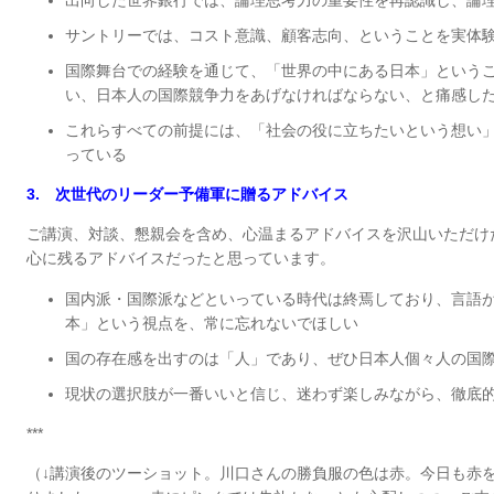
サントリーでは、コスト意識、顧客志向、ということを実体
国際舞台での経験を通じて、「世界の中にある日本」という
い、日本人の国際競争力をあげなければならない、と痛感し
これらすべての前提には、「社会の役に立ちたいという想い
っている
3.
次世代のリーダー予備軍に贈るアドバイス
ご講演、対談、懇親会を含め、心温まるアドバイスを沢山いただけ
心に残るアドバイスだったと思っています。
国内派・国際派などといっている時代は終焉しており、言語
本」という視点を、常に忘れないでほしい
国の存在感を出すのは「人」であり、ぜひ日本人個々人の国
現状の選択肢が一番いいと信じ、迷わず楽しみながら、徹底
***
（↓講演後のツーショット。川口さんの勝負服の色は赤。今日も赤