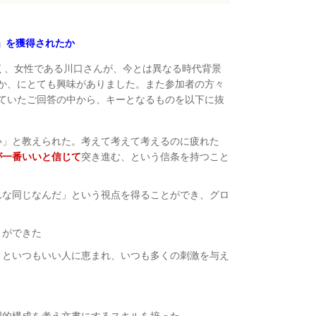
」を獲得されたか
く、女性である川口さんが、今とは異なる時代背景
か、にとても興味がありました。また参加者の方々
ていたご回答の中から、キーとなるものを以下に抜
い」と教えられた。考えて考えて考えるのに疲れた
が一番いいと信じて
突き進む、という信条を持つこと
んな同じなんだ」という視点を得ることができ、グロ
とができた
、といつもいい人に恵まれ、いつも多くの刺激を与え
理的構成を考え文書にするスキルを培った