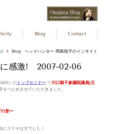
icity
Blog
Contact
ジ
Blog ヘッドハンター 岡島悦子のインサイト
! 2007-02-06
GMS）の
トップセミナー
で
川口順子参議院議員(元
手をつとめさせていただきました。
プの形〜
当にステキな方でした！