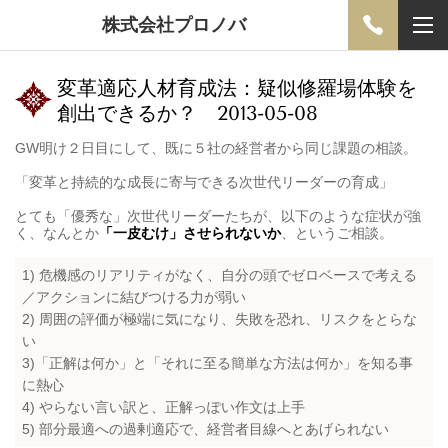
株式会社プロノバ
変革適応人材育成法：疑似修羅場体験を
創出できるか？ 2013-05-08
GW明け２日目にして、既に５社の経営者から同じ課題の相談。
「変革と持続的な成長に寄与できる次世代リーダーの育成」
とても「優秀な」次世代リーダーたちが、以下のような症状が強
く、なんとか
「一皮むけ」させられないか
、というご相談。
1) 危機感のリアリティがなく、自分の頭でゼロベースで考える
／アクションに結びつける力が弱い
2) 周囲の評価が極端に気になり、失敗を恐れ、リスクをとらな
い
3)「正解は何か」と「それに至る簡単な方法は何か」を知る事
に熱心
4) やらない言い訳と、正解っぽい作文は上手
5) 部分最適への過剰適応で、経営者目線へとあげられない