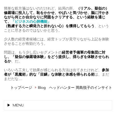
簡単な処方箋はないのだけれど、結局の所、
（リアル、疑似の）
修羅場に投入して、恥をかかせ、やばいと気づかせ、脳に汗かき
ながら何とか自分なりに問題をクリアする
、という経験を通じ
て、
「ビジネスの心肺機能」
（熟慮する力と瞬発力と折れない心）を獲得してもらう
、という
ことに尽きるのではないかと思う。
少人数の経営者候補には、経営トップが見守りながら上記を体験
させることが有効だろう。
問題は、もう少し広いセグメントの
経営者予備軍の母集団に対
し、「疑似の修羅場体験」をどう提供し、揺らぎを体験させられ
るか
、だ。
いろいろ工夫して効果が感じられる方法は出てきたけれど、
参加
者が「黒魔術」的な「目鱗」な体験と体感を得られる術
は、まだ
まだだな…
トップページ
Blog ヘッドハンター 岡島悦子のインサイト
MENU