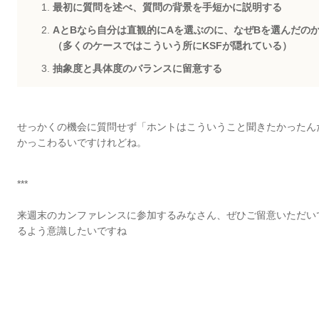
最初に質問を述べ、質問の背景を手短かに説明する
AとBなら自分は直観的にAを選ぶのに、なぜBを選んだの
（多くのケースではこういう所にKSFが隠れている）
抽象度と具体度のバランスに留意する
せっかくの機会に質問せず「ホントはこういうこと聞きたかったん
かっこわるいですけれどね。
***
来週末のカンファレンスに参加するみなさん、ぜひご留意いただい
るよう意識したいですね