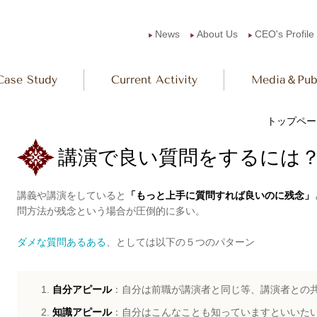
News
About Us
CEO's Profile
▶︎
▶︎
▶︎
Case Study
Current Activity
Media＆Publ
トップペー
講演で良い質問をするには？ 20
講義や講演をしていると
「もっと上手に質問すれば良いのに残念」
問方法が残念という場合が圧倒的に多い。
ダメな質問あるある
、としては以下の５つのパターン
自分アピール
：自分は前職が講演者と同じ等、講演者との
知識アピール
：自分はこんなことも知っていますといいた