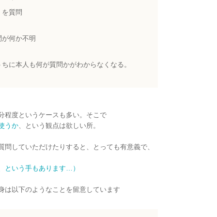
、を質問
問が何か不明
うちに本人も何が質問かがわからなくなる。
分程度というケースも多い。そこで
使うか
、という観点は欲しい所。
質問していただけたりすると、とっても有意義で、
、という手もあります…）
身は以下のようなことを留意しています