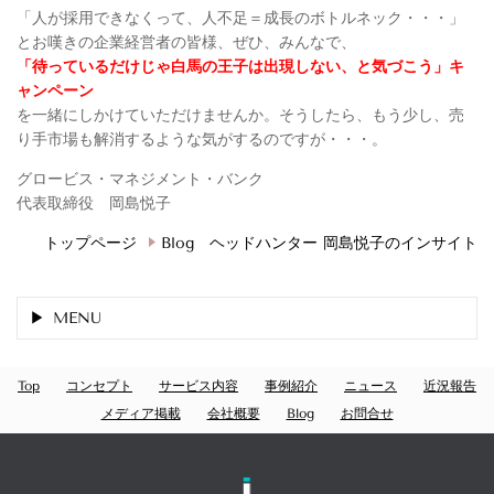
「人が採用できなくって、人不足＝成長のボトルネック・・・」
とお嘆きの企業経営者の皆様、ぜひ、みんなで、
「待っているだけじゃ白馬の王子は出現しない、と気づこう」キ
ャンペーン
を一緒にしかけていただけませんか。そうしたら、もう少し、売
り手市場も解消するような気がするのですが・・・。
グロービス・マネジメント・バンク
代表取締役 岡島悦子
トップページ
Blog ヘッドハンター 岡島悦子のインサイト
MENU
Top
コンセプト
サービス内容
事例紹介
ニュース
近況報告
メディア掲載
会社概要
Blog
お問合せ