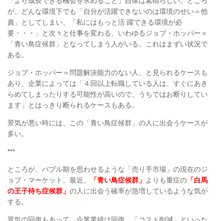
「より成長できる機会を求めること」自体は素晴らしい。ところ
が、どんな環境下でも「自分が活躍できないのは環境のせい＝他
責」としてしまい、「私にはもっと活 躍できる環境が必
要・・・」と次々と仕事を変わる、いわゆるジョブ・ホッパー＝
「青い鳥症候群」となってしまう人がいる。これはまずい状況で
ある。
ジョブ・ホッパー＝問題解決能力のない人、と見られるケースも
あり、企業によっては「４回以上転職している人は、すぐにあき
らめてしまったりする可能性が高いので、うちではお断りしてい
ます」とはっきり断られるケースもある。
景気が悪い時には、この「青い鳥症候群」の人に出会うケースが
多い。
***
ところが、バブル期を思わせるような「売り手市場」の現在のジ
ョブ・マーケット。最近
、
「青い鳥症候群」
よりも重症の
「白馬
の王子待ち症候群」
の人に出会う確率が急増しているような気が
する。
景気の回復もあって、企業業績は回復。「コスト削減」といった