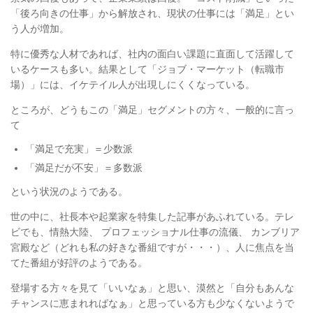
「後ろ向きの仕事」から解放され、現状の仕事には「満足」とい
う人が増加。
特に優秀な人材であれば、社内の面白い課題に直面して活躍して
いるケースも多い。結果として「ジョブ・マーケット（転職市
場）」には、イケテイル人が出現しにくくなっている。
ところが、どうもこの「満足」セグメントの方々、一般的に言っ
て
「満足で充実」＝少数派
「満足だが不安」＝多数派
という状況のようである。
世の中に、社長本や起業家を特集した記事があふれている。テレ
ビでも、情熱大陸、 プロフェッショナル仕事の流儀、 カンブリア
宮殿など（どれも私の好きな番組ですが・・・）、人に焦点を当
てた番組が好評のようである。
登場する方々を見て「いいなぁ」と思い、漠然と「自分もあんな
チャンスに恵まれればなぁ」と思っている方も少なくないようで