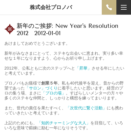
株式会社プロノバ
新年のご挨拶: New Year's Resolution
2012 2012-01-01
あけましておめでとうございます。
新年がみなさまにとって、ステキな出会いに恵まれ、実り多い幸
せな１年になりますよう、心からお祈り申し上げます。
2012年、公私ともに次のステップへと
「昇華」
させる年にしたい
と考えています。
プロノバもお蔭様で
創業５年
。私も40代後半を迎え、昔からの野
望であった
「サロン」づくり
に着手したいと思います。経営のプ
ロの集う場、まさに
「プロの場」
。すばらしいメンターの方々や
多くのステキな仲間と、しっかりと構想を練ってまいります。
また、世代の責任を果たすべく、
「次世代に繋ぐ活動」
にも携わ
っていきたいと考えています。
上記のためにも、
「知的チャーミングな大人」
を目指して、いろ
いろな意味で鍛錬に励む一年になりそうです。