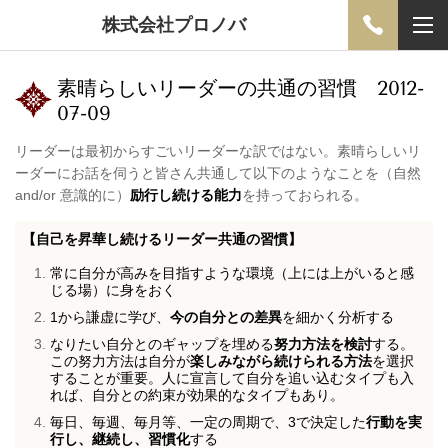
株式会社プロノバ
素晴らしいリーダーの共通の習慣 2012-
07-09
リーダーは最初からすごいリーダーな訳ではない。素晴らしいリ
ーダーにお話を伺うと皆さん共通して以下のようなことを（自然
and/or 意識的に）
励行し続ける能力
を持っておられる。
【自己を昇華し続けるリーダー共通の習慣】
常に自分が高みを目指すような環境（上には上がいると感
じる場）に身をおく
1から謙虚に学び、
今の自分との差異
を細かく分析する
なりたい自分とのギャップを埋める
努力方法を検討
する。
この努力方法は自分が
楽しみながら続けられる方法
を選択
することが重要。人に宣言して自分を追い込むタイプも入
れば、自分との約束が効果的なタイプもあり。
毎日、毎週、毎月等、一定の周期で、3で決定した
行動を実
行し、継続し、習慣化
する