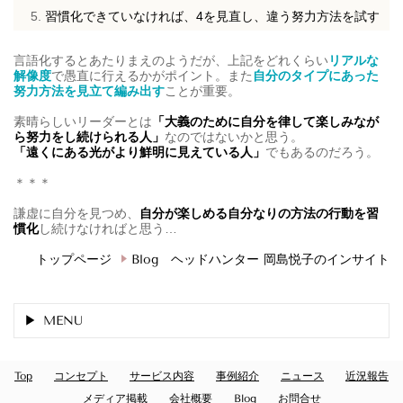
習慣化できていなければ、4を見直し、違う努力方法を試す
言語化するとあたりまえのようだが、上記をどれくらい
リアルな
解像度
で愚直に行えるかがポイント。また
自分のタイプにあった
努力方法を見立て編み出す
ことが重要。
素晴らしいリーダーとは
「大義のために自分を律して楽しみなが
ら努力をし続けられる人」
なのではないかと思う。
「遠くにある光がより鮮明に見えている人」
でもあるのだろう。
＊＊＊
謙虚に自分を見つめ、
自分が楽しめる自分なりの方法の行動を習
慣化
し続けなければと思う…
トップページ
Blog ヘッドハンター 岡島悦子のインサイト
MENU
Top
コンセプト
サービス内容
事例紹介
ニュース
近況報告
メディア掲載
会社概要
Blog
お問合せ