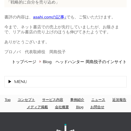
「戦略的に自分を売り込め」
書評の内容は、
asahi.comの記事↓
でも、ご覧いただけます。
今まで、ネット書店での売上が先行していましたが、お蔭さま
で、リアル書店の売り上げのほうも伸びてきたようです。
ありがとうございます。
プロノバ 代表取締役 岡島悦子
トップページ
Blog ヘッドハンター 岡島悦子のインサイト
MENU
Top
コンセプト
サービス内容
事例紹介
ニュース
近況報告
メディア掲載
会社概要
Blog
お問合せ