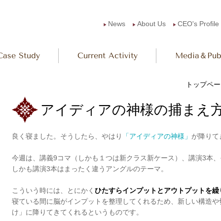
News
About Us
CEO's Profile
▶︎
▶︎
▶︎
Case Study
Current Activity
Media＆Publ
トップペー
アイディアの神様の捕まえ方 201
良く寝ました。そうしたら、やはり
「アイディアの神様」
が降りて
今週は、講義9コマ（しかも１つは新クラス新ケース）、講演3本、
しかも講演3本はまったく違うアングルのテーマ。
こういう時には、とにかく
ひたすらインプットとアウトプットを繰
寝ている間に脳がインプットを整理してくれるため、新しい構造や
け」に降りてきてくれるというものです。