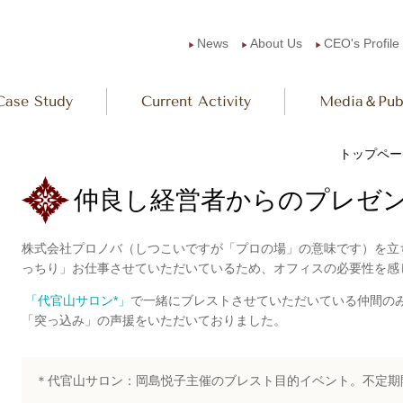
News
About Us
CEO's Profile
▶︎
▶︎
▶︎
Case Study
Current Activity
Media＆Publ
トップペー
仲良し経営者からのプレゼント 2
株式会社プロノバ（しつこいですが「プロの場」の意味です）を立
っちり」お仕事させていただいているため、オフィスの必要性を感
「代官山サロン*」
で一緒にブレストさせていただいている仲間の
「突っ込み」の声援をいただいておりました。
＊代官山サロン：岡島悦子主催のブレスト目的イベント。不定期