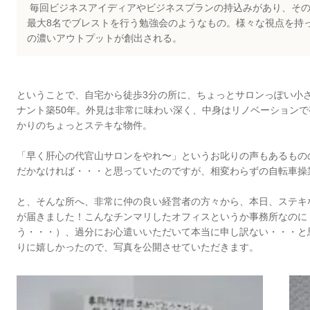
毎回ビジネスアイディアやビジネスプランの持込みがあり、そ
最大8名でブレストを行う勉強会のようなもの。様々な視点を持
の濃いアウトプットが創出される。
ということで、自宅から徒歩3分の所に、ちょっとサロンっぽい小
ナント築50年。外見は非常に味わい深く、中身はリノベーションで
かりのちょっとステキな物件。
「早く肝心の代官山サロンをやれ〜」というお叱りの声もあるもの
だかなければ・・・と思っていたのですが、相変わらずの自転車操
と、そんな所へ、非常に仲の良い経営者の方々から、本日、ステキ
が届きました！こんなチンマリしたオフィスというか事務所なのに
う・・・）、過分にお心遣いいただいて本当に申し訳ない・・・と
りに嬉しかったので、写真を公開させていただきます。