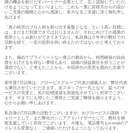
躍の機会を創りだすパートナー企業として、広く認知していただ
けるようになってまいりました。これも一重に皆様方からの温か
いご支援の賜物と心から感謝し、多大なるご支援に深く御礼申し
あげます。
「真の経営のプロ人材を創り出す基盤となる」という高い目標に
は、まだまだ到達できてはおりませんが、それに向けての成果の
萌芽としくみ創りができてきており、私自身は５年半の弊社での
活動を経て、一定の役割を担い終えたのではないかと考えており
ます。
また、極めてプライベートな一身上の都合から、時間確保の自由
度を上げざるを得ない事情もあり、組織の損益責任を担うことが
適切でない、と考えたことから、今回辞任の意思を固めた次第で
ございます。
新年度7月以降は、グロービスグループ代表の堀義人が、弊社代表
も兼任させていただきます。全スタッフが一丸となり、益々のサ
ービスの充実と、先の目標達成を加速化させていく所存でござい
ます。今までにも増したご厚情とご支援ご鞭撻を賜りますよう、
心からお願い申しあげます。
私自身の7月以降の活動でございますが、㈱グロービスの講師・フ
ェローとして、また弊社のシニアアドバイザーとして、弊社を側
面支援していく所存でございます。今後も、電話番号もe-mailのア
ドレスも変更なく、ご連絡いただけるようになっております。