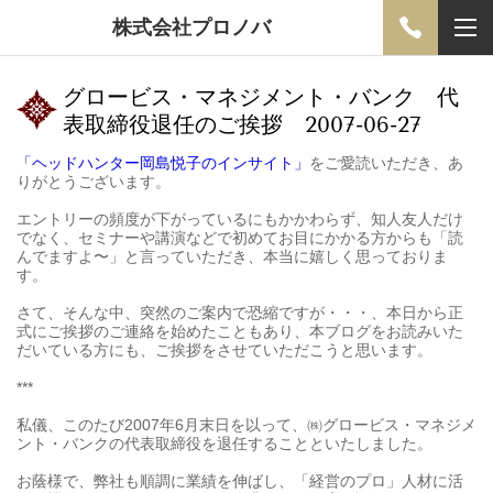
株式会社プロノバ
グロービス・マネジメント・バンク 代
表取締役退任のご挨拶 2007-06-27
「ヘッドハンター岡島悦子のインサイト」
をご愛読いただき、あ
りがとうございます。
エントリーの頻度が下がっているにもかかわらず、知人友人だけ
でなく、セミナーや講演などで初めてお目にかかる方からも「読
んでますよ〜」と言っていただき、本当に嬉しく思っておりま
す。
さて、そんな中、突然のご案内で恐縮ですが・・・、本日から正
式にご挨拶のご連絡を始めたこともあり、本ブログをお読みいた
だいている方にも、ご挨拶をさせていただこうと思います。
***
私儀、このたび2007年6月末日を以って、㈱グロービス・マネジメ
ント・バンクの代表取締役を退任することといたしました。
お蔭様で、弊社も順調に業績を伸ばし、「経営のプロ」人材に活