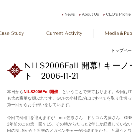
News
About Us
CEO's Profile
▶︎
▶︎
▶︎
Case Study
Current Activity
Media＆Publ
トップペー
NILS2006Fall 開幕! 
ト 2006-11-21
本日から
NILS2006Fall開催
、ということで来ております。今回はI
も含め豪華な顔ぶれです。GCPの小林氏がほぼすべてを取り仕切
第一回からお手伝いをしています。
今回で5回目を迎えますが、mixi笠原さん、ドリコム内藤さん、G
2年前のこの第一回NILS。その時からたった2年しか経過してい
回のNILSからも将来のメガベンチャーが出現するかも、と思うと