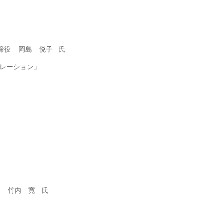
表取締役 岡島 悦子 氏
ストレーション」
 Partner, 竹内 寛 氏